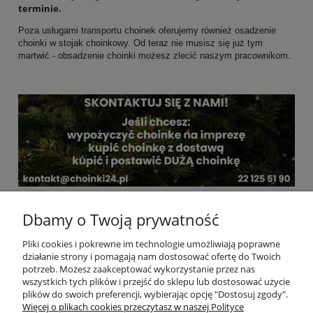
terminie.
Poza usługami transportu choinek oferujemy również osadzenie
choinki w stojak choinkowy. Od teraz nie musisz się już tym
martwić - obsadzenie choinki możesz zlecić naszym pracownikom.
Dbamy o Twoją prywatność
POMOC
Pliki cookies i pokrewne im technologie umożliwiają poprawne
działanie strony i pomagają nam dostosować ofertę do Twoich
MOJE KONTO
potrzeb. Możesz zaakceptować wykorzystanie przez nas
wszystkich tych plików i przejść do sklepu lub dostosować użycie
plików do swoich preferencji, wybierając opcję "Dostosuj zgody".
PŁATNOŚCI I DOSTAWA
Więcej o plikach cookies przeczytasz w naszej Polityce