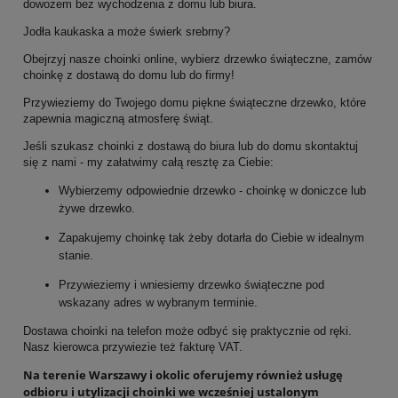
dowozem bez wychodzenia z domu lub biura.
Jodła kaukaska a może świerk srebrny?
Obejrzyj nasze choinki online, wybierz drzewko świąteczne, zamów
choinkę z dostawą do domu lub do firmy!
Przywieziemy do Twojego domu piękne świąteczne drzewko, które
zapewnia magiczną atmosferę świąt.
Jeśli szukasz choinki z dostawą do biura lub do domu skontaktuj
się z nami - my załatwimy całą resztę za Ciebie:
Wybierzemy odpowiednie drzewko - choinkę w doniczce lub
żywe drzewko.
Zapakujemy choinkę tak żeby dotarła do Ciebie w idealnym
stanie.
Przywieziemy i wniesiemy drzewko świąteczne pod
wskazany adres w wybranym terminie.
Dostawa choinki na telefon może odbyć się praktycznie od ręki.
Nasz kierowca przywiezie też fakturę VAT.
Na terenie Warszawy i okolic oferujemy również usługę
odbioru i utylizacji choinki we wcześniej ustalonym